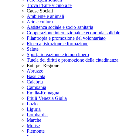
Trova l’Ente vicino a te
Cause Sociali
Ambiente e animali
Arte e cultura
Assistenza sociale e socio-sanitaria
Cooperazione internazionale e economia solidale
Filantropia e promozione del volontariato
Ricerca, istruzione e formazione
Salute
Sport, ricreazione e tempo libero
Tutela dei diritti e promozione della cittadinanza
Enti per Regione
Abruzzo
Basilicata
Calabria
Campania
Emilia-Romagna
Friuli-Venezia Giulia
Lazio
Liguria
Lombardia
Marche
Molise
Piemonte