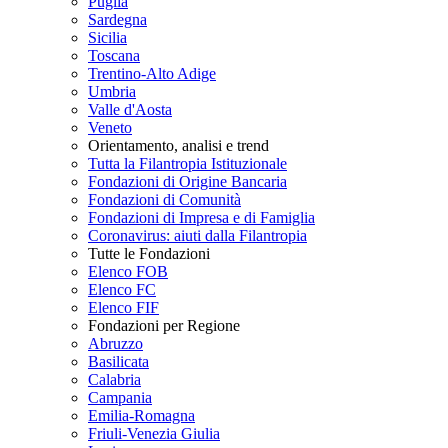
Puglia
Sardegna
Sicilia
Toscana
Trentino-Alto Adige
Umbria
Valle d'Aosta
Veneto
Orientamento, analisi e trend
Tutta la Filantropia Istituzionale
Fondazioni di Origine Bancaria
Fondazioni di Comunità
Fondazioni di Impresa e di Famiglia
Coronavirus: aiuti dalla Filantropia
Tutte le Fondazioni
Elenco FOB
Elenco FC
Elenco FIF
Fondazioni per Regione
Abruzzo
Basilicata
Calabria
Campania
Emilia-Romagna
Friuli-Venezia Giulia