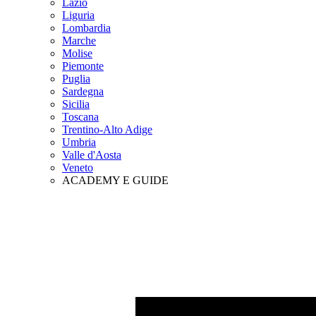
Lazio
Liguria
Lombardia
Marche
Molise
Piemonte
Puglia
Sardegna
Sicilia
Toscana
Trentino-Alto Adige
Umbria
Valle d'Aosta
Veneto
ACADEMY E GUIDE