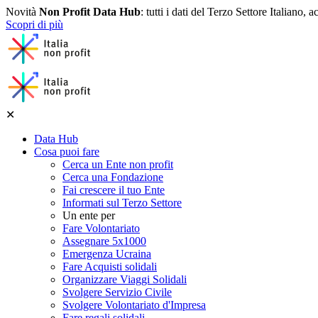
Novità
Non Profit Data Hub
: tutti i dati del Terzo Settore Italiano, a
Scopri di più
✕
Data Hub
Cosa puoi fare
Cerca un Ente non profit
Cerca una Fondazione
Fai crescere il tuo Ente
Informati sul Terzo Settore
Un ente per
Fare Volontariato
Assegnare 5x1000
Emergenza Ucraina
Fare Acquisti solidali
Organizzare Viaggi Solidali
Svolgere Servizio Civile
Svolgere Volontariato d'Impresa
Fare regali solidali