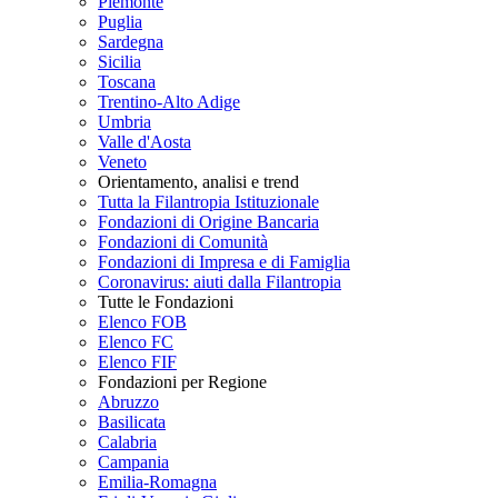
Piemonte
Puglia
Sardegna
Sicilia
Toscana
Trentino-Alto Adige
Umbria
Valle d'Aosta
Veneto
Orientamento, analisi e trend
Tutta la Filantropia Istituzionale
Fondazioni di Origine Bancaria
Fondazioni di Comunità
Fondazioni di Impresa e di Famiglia
Coronavirus: aiuti dalla Filantropia
Tutte le Fondazioni
Elenco FOB
Elenco FC
Elenco FIF
Fondazioni per Regione
Abruzzo
Basilicata
Calabria
Campania
Emilia-Romagna