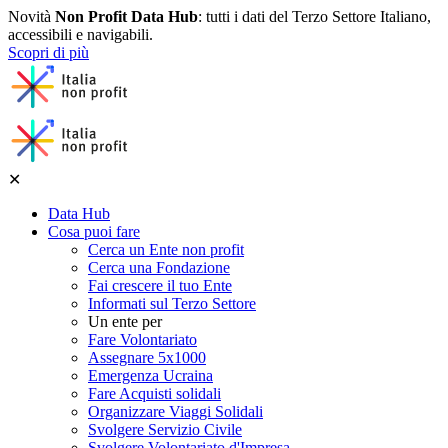
Novità
Non Profit Data Hub
: tutti i dati del Terzo Settore Italiano,
accessibili e navigabili.
Scopri di più
✕
Data Hub
Cosa puoi fare
Cerca un Ente non profit
Cerca una Fondazione
Fai crescere il tuo Ente
Informati sul Terzo Settore
Un ente per
Fare Volontariato
Assegnare 5x1000
Emergenza Ucraina
Fare Acquisti solidali
Organizzare Viaggi Solidali
Svolgere Servizio Civile
Svolgere Volontariato d'Impresa