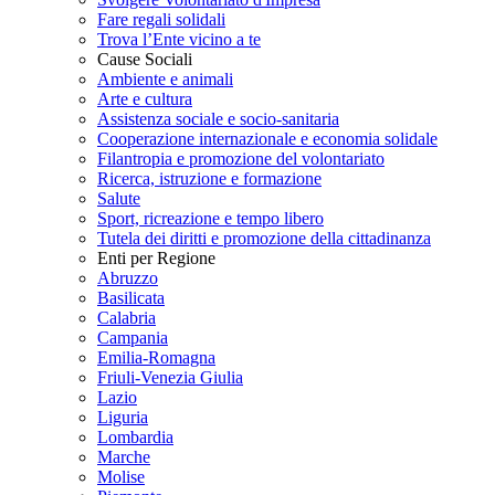
Fare regali solidali
Trova l’Ente vicino a te
Cause Sociali
Ambiente e animali
Arte e cultura
Assistenza sociale e socio-sanitaria
Cooperazione internazionale e economia solidale
Filantropia e promozione del volontariato
Ricerca, istruzione e formazione
Salute
Sport, ricreazione e tempo libero
Tutela dei diritti e promozione della cittadinanza
Enti per Regione
Abruzzo
Basilicata
Calabria
Campania
Emilia-Romagna
Friuli-Venezia Giulia
Lazio
Liguria
Lombardia
Marche
Molise