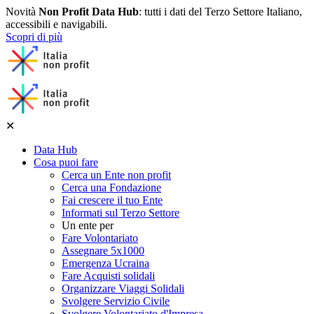
Novità
Non Profit Data Hub
: tutti i dati del Terzo Settore Italiano,
accessibili e navigabili.
Scopri di più
✕
Data Hub
Cosa puoi fare
Cerca un Ente non profit
Cerca una Fondazione
Fai crescere il tuo Ente
Informati sul Terzo Settore
Un ente per
Fare Volontariato
Assegnare 5x1000
Emergenza Ucraina
Fare Acquisti solidali
Organizzare Viaggi Solidali
Svolgere Servizio Civile
Svolgere Volontariato d'Impresa