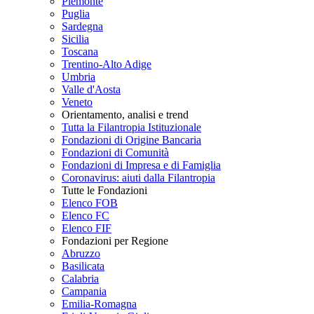
Piemonte
Puglia
Sardegna
Sicilia
Toscana
Trentino-Alto Adige
Umbria
Valle d'Aosta
Veneto
Orientamento, analisi e trend
Tutta la Filantropia Istituzionale
Fondazioni di Origine Bancaria
Fondazioni di Comunità
Fondazioni di Impresa e di Famiglia
Coronavirus: aiuti dalla Filantropia
Tutte le Fondazioni
Elenco FOB
Elenco FC
Elenco FIF
Fondazioni per Regione
Abruzzo
Basilicata
Calabria
Campania
Emilia-Romagna