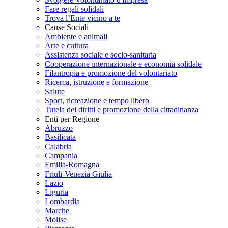
Fare regali solidali
Trova l’Ente vicino a te
Cause Sociali
Ambiente e animali
Arte e cultura
Assistenza sociale e socio-sanitaria
Cooperazione internazionale e economia solidale
Filantropia e promozione del volontariato
Ricerca, istruzione e formazione
Salute
Sport, ricreazione e tempo libero
Tutela dei diritti e promozione della cittadinanza
Enti per Regione
Abruzzo
Basilicata
Calabria
Campania
Emilia-Romagna
Friuli-Venezia Giulia
Lazio
Liguria
Lombardia
Marche
Molise