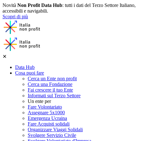
Novità
Non Profit Data Hub
: tutti i dati del Terzo Settore Italiano,
accessibili e navigabili.
Scopri di più
✕
Data Hub
Cosa puoi fare
Cerca un Ente non profit
Cerca una Fondazione
Fai crescere il tuo Ente
Informati sul Terzo Settore
Un ente per
Fare Volontariato
Assegnare 5x1000
Emergenza Ucraina
Fare Acquisti solidali
Organizzare Viaggi Solidali
Svolgere Servizio Civile
Svolgere Volontariato d'Impresa