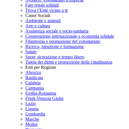
Fare regali solidali
Trova l’Ente vicino a te
Cause Sociali
Ambiente e animali
Arte e cultura
Assistenza sociale e socio-sanitaria
Cooperazione internazionale e economia solidale
Filantropia e promozione del volontariato
Ricerca, istruzione e formazione
Salute
Sport, ricreazione e tempo libero
Tutela dei diritti e promozione della cittadinanza
Enti per Regione
Abruzzo
Basilicata
Calabria
Campania
Emilia-Romagna
Friuli-Venezia Giulia
Lazio
Liguria
Lombardia
Marche
Molise