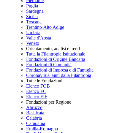
Piemonte
Puglia
Sardegna
Sicilia
Toscana
Trentino-Alto Adige
Umbria
Valle d'Aosta
Veneto
Orientamento, analisi e trend
Tutta la Filantropia Istituzionale
Fondazioni di Origine Bancaria
Fondazioni di Comunità
Fondazioni di Impresa e di Famiglia
Coronavirus: aiuti dalla Filantropia
Tutte le Fondazioni
Elenco FOB
Elenco FC
Elenco FIF
Fondazioni per Regione
Abruzzo
Basilicata
Calabria
Campania
Emilia-Romagna