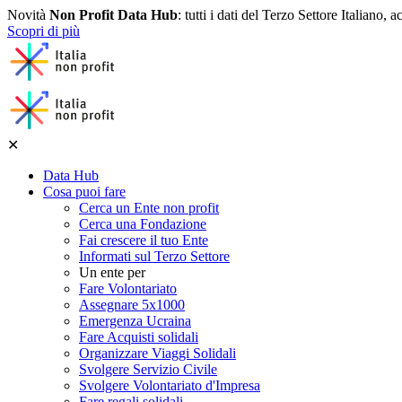
Novità
Non Profit Data Hub
: tutti i dati del Terzo Settore Italiano, a
Scopri di più
✕
Data Hub
Cosa puoi fare
Cerca un Ente non profit
Cerca una Fondazione
Fai crescere il tuo Ente
Informati sul Terzo Settore
Un ente per
Fare Volontariato
Assegnare 5x1000
Emergenza Ucraina
Fare Acquisti solidali
Organizzare Viaggi Solidali
Svolgere Servizio Civile
Svolgere Volontariato d'Impresa
Fare regali solidali