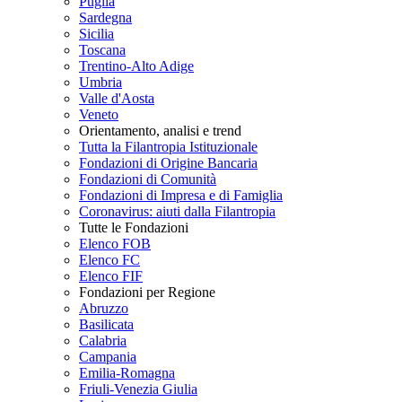
Puglia
Sardegna
Sicilia
Toscana
Trentino-Alto Adige
Umbria
Valle d'Aosta
Veneto
Orientamento, analisi e trend
Tutta la Filantropia Istituzionale
Fondazioni di Origine Bancaria
Fondazioni di Comunità
Fondazioni di Impresa e di Famiglia
Coronavirus: aiuti dalla Filantropia
Tutte le Fondazioni
Elenco FOB
Elenco FC
Elenco FIF
Fondazioni per Regione
Abruzzo
Basilicata
Calabria
Campania
Emilia-Romagna
Friuli-Venezia Giulia