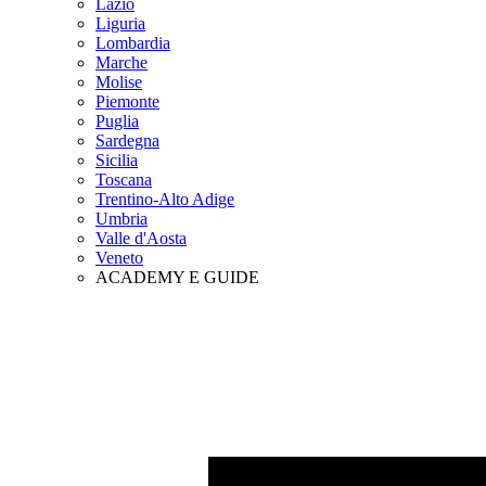
Lazio
Liguria
Lombardia
Marche
Molise
Piemonte
Puglia
Sardegna
Sicilia
Toscana
Trentino-Alto Adige
Umbria
Valle d'Aosta
Veneto
ACADEMY E GUIDE