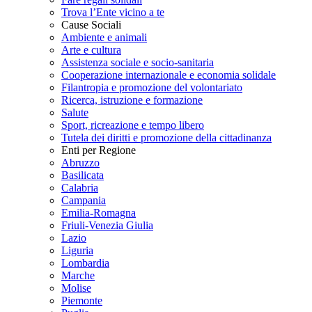
Trova l’Ente vicino a te
Cause Sociali
Ambiente e animali
Arte e cultura
Assistenza sociale e socio-sanitaria
Cooperazione internazionale e economia solidale
Filantropia e promozione del volontariato
Ricerca, istruzione e formazione
Salute
Sport, ricreazione e tempo libero
Tutela dei diritti e promozione della cittadinanza
Enti per Regione
Abruzzo
Basilicata
Calabria
Campania
Emilia-Romagna
Friuli-Venezia Giulia
Lazio
Liguria
Lombardia
Marche
Molise
Piemonte