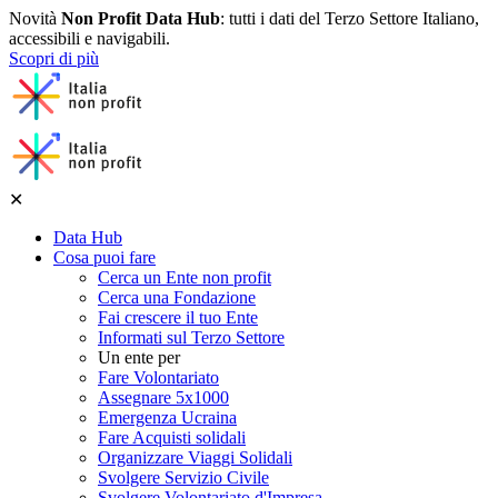
Novità
Non Profit Data Hub
: tutti i dati del Terzo Settore Italiano,
accessibili e navigabili.
Scopri di più
✕
Data Hub
Cosa puoi fare
Cerca un Ente non profit
Cerca una Fondazione
Fai crescere il tuo Ente
Informati sul Terzo Settore
Un ente per
Fare Volontariato
Assegnare 5x1000
Emergenza Ucraina
Fare Acquisti solidali
Organizzare Viaggi Solidali
Svolgere Servizio Civile
Svolgere Volontariato d'Impresa