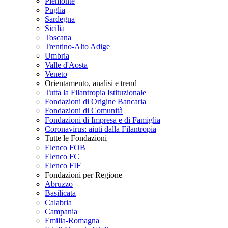
Piemonte
Puglia
Sardegna
Sicilia
Toscana
Trentino-Alto Adige
Umbria
Valle d'Aosta
Veneto
Orientamento, analisi e trend
Tutta la Filantropia Istituzionale
Fondazioni di Origine Bancaria
Fondazioni di Comunità
Fondazioni di Impresa e di Famiglia
Coronavirus: aiuti dalla Filantropia
Tutte le Fondazioni
Elenco FOB
Elenco FC
Elenco FIF
Fondazioni per Regione
Abruzzo
Basilicata
Calabria
Campania
Emilia-Romagna