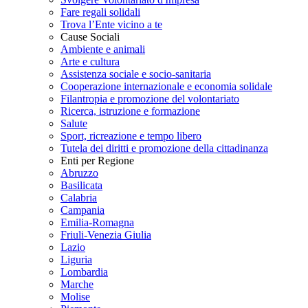
Fare regali solidali
Trova l’Ente vicino a te
Cause Sociali
Ambiente e animali
Arte e cultura
Assistenza sociale e socio-sanitaria
Cooperazione internazionale e economia solidale
Filantropia e promozione del volontariato
Ricerca, istruzione e formazione
Salute
Sport, ricreazione e tempo libero
Tutela dei diritti e promozione della cittadinanza
Enti per Regione
Abruzzo
Basilicata
Calabria
Campania
Emilia-Romagna
Friuli-Venezia Giulia
Lazio
Liguria
Lombardia
Marche
Molise