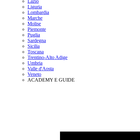
Lazio
Liguria
Lombardia
Marche
Molise
Piemonte
Puglia
Sardegna
Sicilia
Toscana
Trentino-Alto Adige
Umbria
Valle d'Aosta
Veneto
ACADEMY E GUIDE