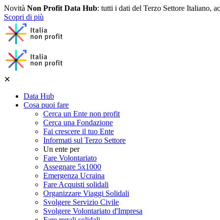
Novità
Non Profit Data Hub
: tutti i dati del Terzo Settore Italiano, a
Scopri di più
✕
Data Hub
Cosa puoi fare
Cerca un Ente non profit
Cerca una Fondazione
Fai crescere il tuo Ente
Informati sul Terzo Settore
Un ente per
Fare Volontariato
Assegnare 5x1000
Emergenza Ucraina
Fare Acquisti solidali
Organizzare Viaggi Solidali
Svolgere Servizio Civile
Svolgere Volontariato d'Impresa
Fare regali solidali