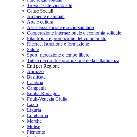
Trova l’Ente vicino a te
Cause Sociali
Ambiente e animali
Arte e cultura
Assistenza sociale e socio-sanitaria
Cooperazione internazionale e economia solidale
Filantropia e promozione del volontariato
Ricerca, istruzione e formazione
Salute
Sport, ricreazione e tempo libero
Tutela dei diritti e promozione della cittadinanza
Enti per Regione
Abruzzo
Basilicata
Calabria
Campania
Emilia-Romagna
Friuli-Venezia Giulia
Lazio
Liguria
Lombardia
Marche
Molise
Piemonte