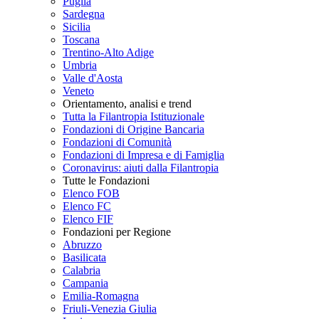
Puglia
Sardegna
Sicilia
Toscana
Trentino-Alto Adige
Umbria
Valle d'Aosta
Veneto
Orientamento, analisi e trend
Tutta la Filantropia Istituzionale
Fondazioni di Origine Bancaria
Fondazioni di Comunità
Fondazioni di Impresa e di Famiglia
Coronavirus: aiuti dalla Filantropia
Tutte le Fondazioni
Elenco FOB
Elenco FC
Elenco FIF
Fondazioni per Regione
Abruzzo
Basilicata
Calabria
Campania
Emilia-Romagna
Friuli-Venezia Giulia