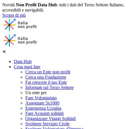
Novità
Non Profit Data Hub
: tutti i dati del Terzo Settore Italiano,
accessibili e navigabili.
Scopri di più
✕
Data Hub
Cosa puoi fare
Cerca un Ente non profit
Cerca una Fondazione
Fai crescere il tuo Ente
Informati sul Terzo Settore
Un ente per
Fare Volontariato
Assegnare 5x1000
Emergenza Ucraina
Fare Acquisti solidali
Organizzare Viaggi Solidali
Svolgere Servizio Civile
Svolgere Volontariato d'Impresa