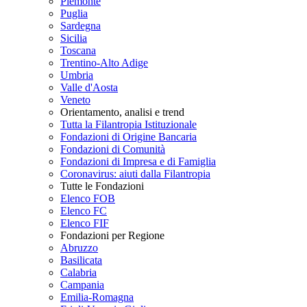
Piemonte
Puglia
Sardegna
Sicilia
Toscana
Trentino-Alto Adige
Umbria
Valle d'Aosta
Veneto
Orientamento, analisi e trend
Tutta la Filantropia Istituzionale
Fondazioni di Origine Bancaria
Fondazioni di Comunità
Fondazioni di Impresa e di Famiglia
Coronavirus: aiuti dalla Filantropia
Tutte le Fondazioni
Elenco FOB
Elenco FC
Elenco FIF
Fondazioni per Regione
Abruzzo
Basilicata
Calabria
Campania
Emilia-Romagna