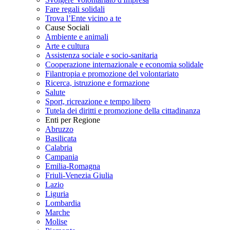
Fare regali solidali
Trova l’Ente vicino a te
Cause Sociali
Ambiente e animali
Arte e cultura
Assistenza sociale e socio-sanitaria
Cooperazione internazionale e economia solidale
Filantropia e promozione del volontariato
Ricerca, istruzione e formazione
Salute
Sport, ricreazione e tempo libero
Tutela dei diritti e promozione della cittadinanza
Enti per Regione
Abruzzo
Basilicata
Calabria
Campania
Emilia-Romagna
Friuli-Venezia Giulia
Lazio
Liguria
Lombardia
Marche
Molise