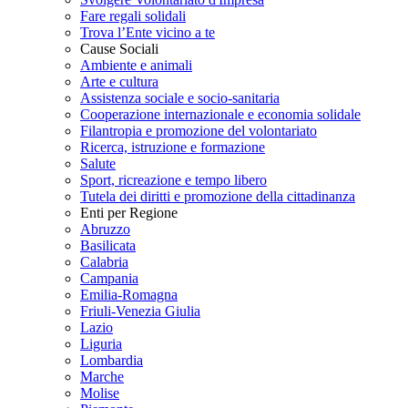
Fare regali solidali
Trova l’Ente vicino a te
Cause Sociali
Ambiente e animali
Arte e cultura
Assistenza sociale e socio-sanitaria
Cooperazione internazionale e economia solidale
Filantropia e promozione del volontariato
Ricerca, istruzione e formazione
Salute
Sport, ricreazione e tempo libero
Tutela dei diritti e promozione della cittadinanza
Enti per Regione
Abruzzo
Basilicata
Calabria
Campania
Emilia-Romagna
Friuli-Venezia Giulia
Lazio
Liguria
Lombardia
Marche
Molise