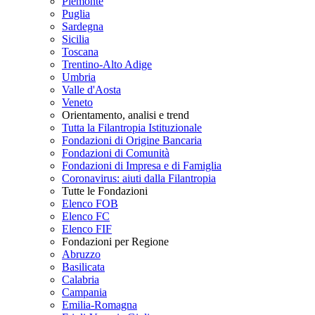
Piemonte
Puglia
Sardegna
Sicilia
Toscana
Trentino-Alto Adige
Umbria
Valle d'Aosta
Veneto
Orientamento, analisi e trend
Tutta la Filantropia Istituzionale
Fondazioni di Origine Bancaria
Fondazioni di Comunità
Fondazioni di Impresa e di Famiglia
Coronavirus: aiuti dalla Filantropia
Tutte le Fondazioni
Elenco FOB
Elenco FC
Elenco FIF
Fondazioni per Regione
Abruzzo
Basilicata
Calabria
Campania
Emilia-Romagna