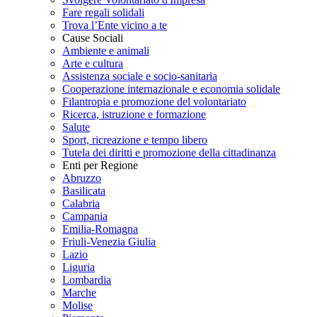
Fare regali solidali
Trova l’Ente vicino a te
Cause Sociali
Ambiente e animali
Arte e cultura
Assistenza sociale e socio-sanitaria
Cooperazione internazionale e economia solidale
Filantropia e promozione del volontariato
Ricerca, istruzione e formazione
Salute
Sport, ricreazione e tempo libero
Tutela dei diritti e promozione della cittadinanza
Enti per Regione
Abruzzo
Basilicata
Calabria
Campania
Emilia-Romagna
Friuli-Venezia Giulia
Lazio
Liguria
Lombardia
Marche
Molise