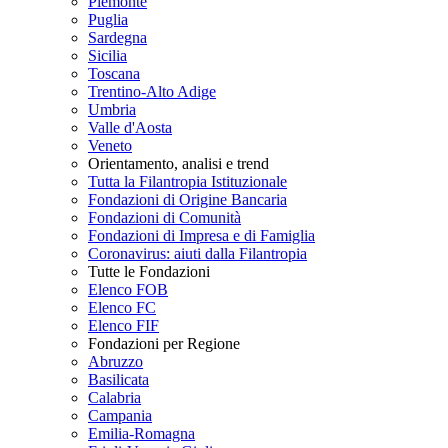
Piemonte
Puglia
Sardegna
Sicilia
Toscana
Trentino-Alto Adige
Umbria
Valle d'Aosta
Veneto
Orientamento, analisi e trend
Tutta la Filantropia Istituzionale
Fondazioni di Origine Bancaria
Fondazioni di Comunità
Fondazioni di Impresa e di Famiglia
Coronavirus: aiuti dalla Filantropia
Tutte le Fondazioni
Elenco FOB
Elenco FC
Elenco FIF
Fondazioni per Regione
Abruzzo
Basilicata
Calabria
Campania
Emilia-Romagna