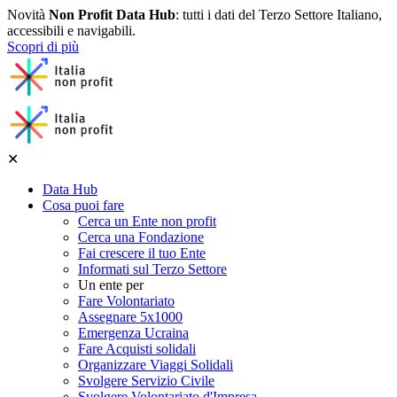
Novità
Non Profit Data Hub
: tutti i dati del Terzo Settore Italiano,
accessibili e navigabili.
Scopri di più
✕
Data Hub
Cosa puoi fare
Cerca un Ente non profit
Cerca una Fondazione
Fai crescere il tuo Ente
Informati sul Terzo Settore
Un ente per
Fare Volontariato
Assegnare 5x1000
Emergenza Ucraina
Fare Acquisti solidali
Organizzare Viaggi Solidali
Svolgere Servizio Civile
Svolgere Volontariato d'Impresa