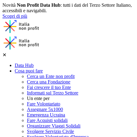
Novità
Non Profit Data Hub
: tutti i dati del Terzo Settore Italiano,
accessibili e navigabili.
Scopri di più
✕
Data Hub
Cosa puoi fare
Cerca un Ente non profit
Cerca una Fondazione
Fai crescere il tuo Ente
Informati sul Terzo Settore
Un ente per
Fare Volontariato
Assegnare 5x1000
Emergenza Ucraina
Fare Acquisti solidali
Organizzare Viaggi Solidali
Svolgere Servizio Civile
Svolgere Volontariato d'Impresa