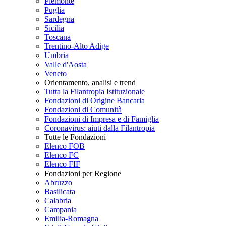
Piemonte
Puglia
Sardegna
Sicilia
Toscana
Trentino-Alto Adige
Umbria
Valle d'Aosta
Veneto
Orientamento, analisi e trend
Tutta la Filantropia Istituzionale
Fondazioni di Origine Bancaria
Fondazioni di Comunità
Fondazioni di Impresa e di Famiglia
Coronavirus: aiuti dalla Filantropia
Tutte le Fondazioni
Elenco FOB
Elenco FC
Elenco FIF
Fondazioni per Regione
Abruzzo
Basilicata
Calabria
Campania
Emilia-Romagna