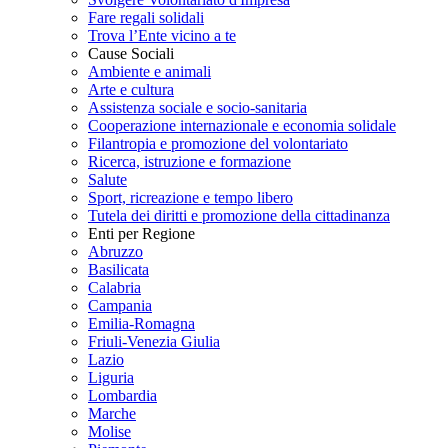
Fare regali solidali
Trova l’Ente vicino a te
Cause Sociali
Ambiente e animali
Arte e cultura
Assistenza sociale e socio-sanitaria
Cooperazione internazionale e economia solidale
Filantropia e promozione del volontariato
Ricerca, istruzione e formazione
Salute
Sport, ricreazione e tempo libero
Tutela dei diritti e promozione della cittadinanza
Enti per Regione
Abruzzo
Basilicata
Calabria
Campania
Emilia-Romagna
Friuli-Venezia Giulia
Lazio
Liguria
Lombardia
Marche
Molise