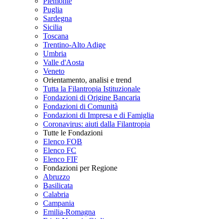
Piemonte
Puglia
Sardegna
Sicilia
Toscana
Trentino-Alto Adige
Umbria
Valle d'Aosta
Veneto
Orientamento, analisi e trend
Tutta la Filantropia Istituzionale
Fondazioni di Origine Bancaria
Fondazioni di Comunità
Fondazioni di Impresa e di Famiglia
Coronavirus: aiuti dalla Filantropia
Tutte le Fondazioni
Elenco FOB
Elenco FC
Elenco FIF
Fondazioni per Regione
Abruzzo
Basilicata
Calabria
Campania
Emilia-Romagna