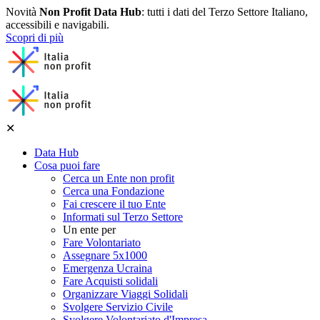
Novità
Non Profit Data Hub
: tutti i dati del Terzo Settore Italiano,
accessibili e navigabili.
Scopri di più
✕
Data Hub
Cosa puoi fare
Cerca un Ente non profit
Cerca una Fondazione
Fai crescere il tuo Ente
Informati sul Terzo Settore
Un ente per
Fare Volontariato
Assegnare 5x1000
Emergenza Ucraina
Fare Acquisti solidali
Organizzare Viaggi Solidali
Svolgere Servizio Civile
Svolgere Volontariato d'Impresa