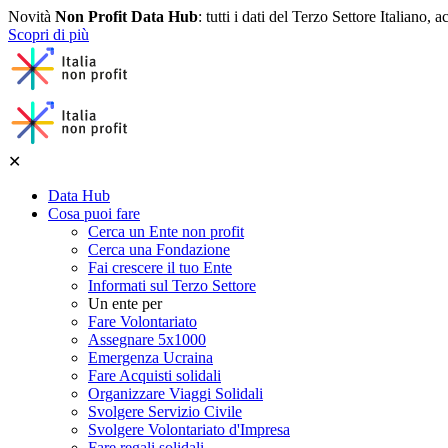
Novità
Non Profit Data Hub
: tutti i dati del Terzo Settore Italiano, a
Scopri di più
✕
Data Hub
Cosa puoi fare
Cerca un Ente non profit
Cerca una Fondazione
Fai crescere il tuo Ente
Informati sul Terzo Settore
Un ente per
Fare Volontariato
Assegnare 5x1000
Emergenza Ucraina
Fare Acquisti solidali
Organizzare Viaggi Solidali
Svolgere Servizio Civile
Svolgere Volontariato d'Impresa
Fare regali solidali