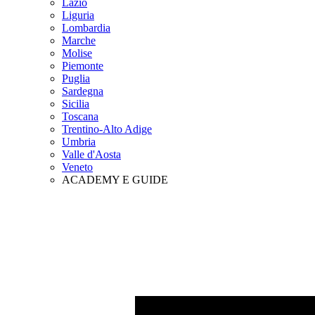
Lazio
Liguria
Lombardia
Marche
Molise
Piemonte
Puglia
Sardegna
Sicilia
Toscana
Trentino-Alto Adige
Umbria
Valle d'Aosta
Veneto
ACADEMY E GUIDE