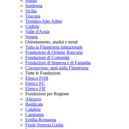
Puglia
Sardegna
Sicilia
Toscana
Trentino-Alto Adige
Umbria
Valle d'Aosta
Veneto
Orientamento, analisi e trend
Tutta la Filantropia Istituzionale
Fondazioni di Origine Bancaria
Fondazioni di Comunità
Fondazioni di Impresa e di Famiglia
Coronavirus: aiuti dalla Filantropia
Tutte le Fondazioni
Elenco FOB
Elenco FC
Elenco FIF
Fondazioni per Regione
Abruzzo
Basilicata
Calabria
Campania
Emilia-Romagna
Friuli-Venezia Giulia