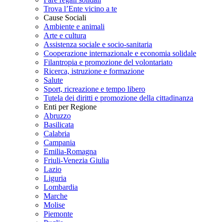
Trova l’Ente vicino a te
Cause Sociali
Ambiente e animali
Arte e cultura
Assistenza sociale e socio-sanitaria
Cooperazione internazionale e economia solidale
Filantropia e promozione del volontariato
Ricerca, istruzione e formazione
Salute
Sport, ricreazione e tempo libero
Tutela dei diritti e promozione della cittadinanza
Enti per Regione
Abruzzo
Basilicata
Calabria
Campania
Emilia-Romagna
Friuli-Venezia Giulia
Lazio
Liguria
Lombardia
Marche
Molise
Piemonte