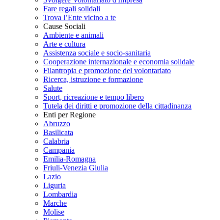
Fare regali solidali
Trova l’Ente vicino a te
Cause Sociali
Ambiente e animali
Arte e cultura
Assistenza sociale e socio-sanitaria
Cooperazione internazionale e economia solidale
Filantropia e promozione del volontariato
Ricerca, istruzione e formazione
Salute
Sport, ricreazione e tempo libero
Tutela dei diritti e promozione della cittadinanza
Enti per Regione
Abruzzo
Basilicata
Calabria
Campania
Emilia-Romagna
Friuli-Venezia Giulia
Lazio
Liguria
Lombardia
Marche
Molise