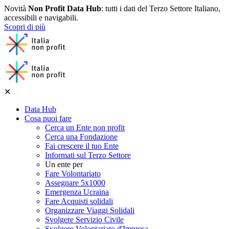
Novità
Non Profit Data Hub
: tutti i dati del Terzo Settore Italiano,
accessibili e navigabili.
Scopri di più
✕
Data Hub
Cosa puoi fare
Cerca un Ente non profit
Cerca una Fondazione
Fai crescere il tuo Ente
Informati sul Terzo Settore
Un ente per
Fare Volontariato
Assegnare 5x1000
Emergenza Ucraina
Fare Acquisti solidali
Organizzare Viaggi Solidali
Svolgere Servizio Civile
Svolgere Volontariato d'Impresa