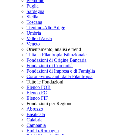
Piemonte
Puglia
Sardegna
Sicilia
Toscana
Trentino-Alto Adige
Umbria
Valle d'Aosta
Veneto
Orientamento, analisi e trend
Tutta la Filantropia Istituzionale
Fondazioni di Origine Bancaria
Fondazioni di Comunità
Fondazioni di Impresa e di Famiglia
Coronavirus: aiuti dalla Filantropia
Tutte le Fondazioni
Elenco FOB
Elenco FC
Elenco FIF
Fondazioni per Regione
Abruzzo
Basilicata
Calabria
Campania
Emilia-Romagna