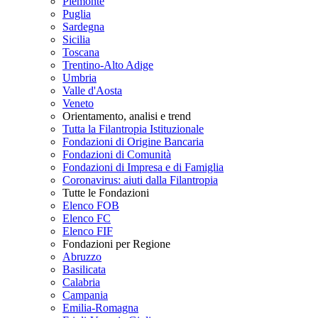
Piemonte
Puglia
Sardegna
Sicilia
Toscana
Trentino-Alto Adige
Umbria
Valle d'Aosta
Veneto
Orientamento, analisi e trend
Tutta la Filantropia Istituzionale
Fondazioni di Origine Bancaria
Fondazioni di Comunità
Fondazioni di Impresa e di Famiglia
Coronavirus: aiuti dalla Filantropia
Tutte le Fondazioni
Elenco FOB
Elenco FC
Elenco FIF
Fondazioni per Regione
Abruzzo
Basilicata
Calabria
Campania
Emilia-Romagna