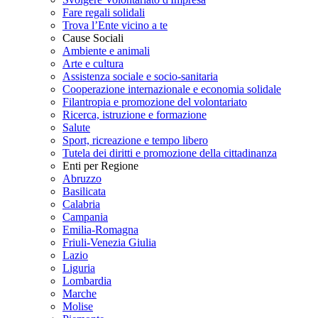
Fare regali solidali
Trova l’Ente vicino a te
Cause Sociali
Ambiente e animali
Arte e cultura
Assistenza sociale e socio-sanitaria
Cooperazione internazionale e economia solidale
Filantropia e promozione del volontariato
Ricerca, istruzione e formazione
Salute
Sport, ricreazione e tempo libero
Tutela dei diritti e promozione della cittadinanza
Enti per Regione
Abruzzo
Basilicata
Calabria
Campania
Emilia-Romagna
Friuli-Venezia Giulia
Lazio
Liguria
Lombardia
Marche
Molise