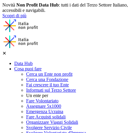
Novità
Non Profit Data Hub
: tutti i dati del Terzo Settore Italiano,
accessibili e navigabili.
Scopri di più
✕
Data Hub
Cosa puoi fare
Cerca un Ente non profit
Cerca una Fondazione
Fai crescere il tuo Ente
Informati sul Terzo Settore
Un ente per
Fare Volontariato
Assegnare 5x1000
Emergenza Ucraina
Fare Acquisti solidali
Organizzare Viaggi Solidali
Svolgere Servizio Civile
Svolgere Volontariato d'Impresa